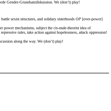
jede Gender-Grundsatzdiskussion. We (don’t) play!
attle sexist structures, and solidary sisterhoods
OP
[over-power]
ver power mechanisms, subject the cis-male-theorist idea of
t repressive rules, take action against hopelessness, attack oppression!
iscussion along the way. We (don’t) play!