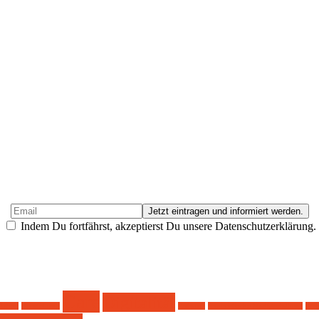
Indem Du fortfährst, akzeptierst Du unsere Datenschutzerklärung.
Care
Digitalität
Arbeit
Ausstellung
Entwurf
feministische Stadtgestaltung
Fre