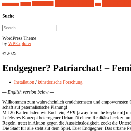
Widerstand
öffentl
Versorgung
Straße
Smart Home
Zine
Suche
WordPress Theme
by
WPExplorer
© 2025
Endgegner? Patriarchat! – Femin
Installation
/
künstlerische Forschung
— English version below —
Willkommen zum wahrscheinlich ernüchternsten und empowernsten Quar
schaft auf paternalistische Planung!
Mit 26 Karten laden wir Euch ein,
AFK
[away from the keyboard] und
Lefebvres Konzept heterogener Urbanität einem Realitätscheck zu unt
Regeln, tretet in Aktion gegen die Aussichtslosigkeit, zockt die Unte
Die Stadt für alle steht auf dem Spiel. Euer Endgegner: Das urbane Pa