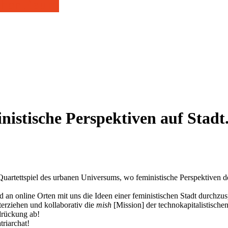
icher Raum
istische Perspektiven auf Stadt.
tettspiel des urbanen Universums, wo feministische Perspektiven der 
 an online Orten mit uns die Ideen einer feministischen Stadt durchz
erziehen und kollaborativ die
mish
[Mission] der technokapitalistische
rdrückung ab!
triarchat!