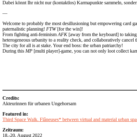
Dabei könnt Ihr nicht nur (kontaktlos) Karmapunkte sammeln, sonder
—
Welcome to probably the most desillusioning but empowering card game 
paternalistic planning!
FTW
[for the win]!
From fighting anti-feminism
AFK
[away from the keyboard] to taking a
heterogeneous urbanity to a reality check, and collaboratively cancel 
The city for all is at stake. Your end boss: the urban patriarchy!
During this
MP
[multi player]-game, you can not only loot collect kar
Credits:
Akteurinnen für urbanen Ungehorsam
Featured in:
Third Space Walk. Flâneuses* between virtual and material urban spa
Zeitraum:
18.-20. August 2022